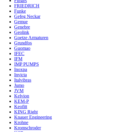
Fimars
FRIEDRICH
Funke
Gefeg Neckar
Gemue
Genebre
Geolink
Goetze Armaturen
Grundfos
Guomao
IFEC
IFM
IMP PUMPS
Inoxpa
Invicta
Italvibras
Jumo
JVM
Kelvion
KEM-P
Keofitt
KING Right
Knauer Engineering
Krohne
Kromschroder