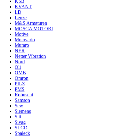
KSB
KVANT
LD
Lenze
M&S Armaturen
MOSCA MOTORI
Motive
Motovario
Muraro
NER
Netter Vibration
Nord
Oli
OMB
Omron
PILZ
PMS
Robuschi
Samson
Sew
Siemens
Siti
Sivag
SLCD
Spaleck