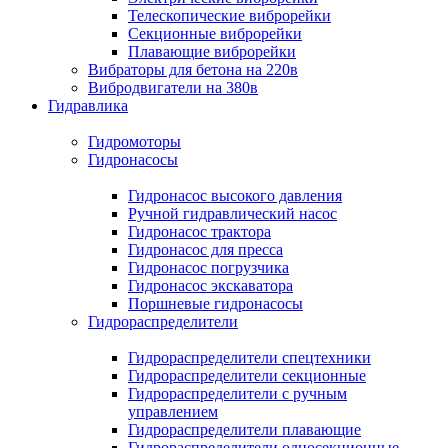
Телескопические виброрейки
Секционные виброрейки
Плавающие виброрейки
Вибраторы для бетона на 220в
Вибродвигатели на 380в
Гидравлика
Гидромоторы
Гидронасосы
Гидронасос высокого давления
Ручной гидравлический насос
Гидронасос трактора
Гидронасос для пресса
Гидронасос погрузчика
Гидронасос экскаватора
Поршневые гидронасосы
Гидрораспределители
Гидрораспределители спецтехники
Гидрораспределители секционные
Гидрораспределители с ручным
управлением
Гидрораспределители плавающие
Гидрораспределители односекционные