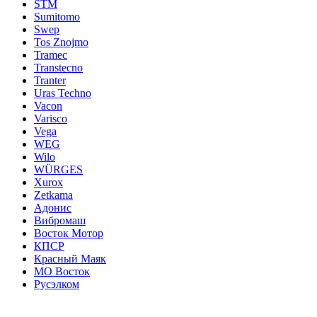
STM
Sumitomo
Swep
Tos Znojmo
Tramec
Transtecno
Tranter
Uras Techno
Vacon
Varisco
Vega
WEG
Wilo
WÜRGES
Xurox
Zetkama
Адонис
Вибромаш
Восток Мотор
КПСР
Красный Маяк
МО Восток
Русэлком