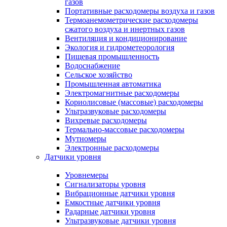
газов
Портативные расходомеры воздуха и газов
Термоанемометрические расходомеры
сжатого воздуха и инертных газов
Вентиляция и кондиционирование
Экология и гидрометеорология
Пищевая промышленность
Водоснабжение
Сельское хозяйство
Промышленная автоматика
Электромагнитные расходомеры
Кориолисовые (массовые) расходомеры
Ультразвуковые расходомеры
Вихревые расходомеры
Термально-массовые расходомеры
Мутномеры
Электронные расходомеры
Датчики уровня
Уровнемеры
Сигнализаторы уровня
Вибрационные датчики уровня
Емкостные датчики уровня
Радарные датчики уровня
Ультразвуковые датчики уровня