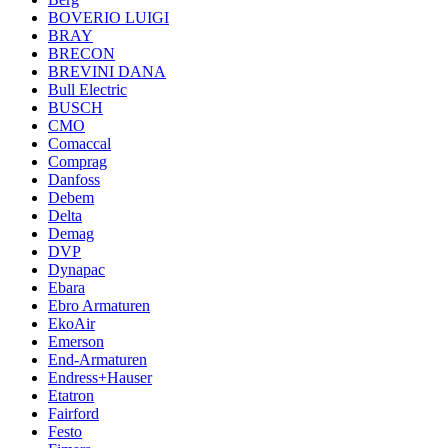
BOVERIO LUIGI
BRAY
BRECON
BREVINI DANA
Bull Electric
BUSCH
CMO
Comaccal
Comprag
Danfoss
Debem
Delta
Demag
DVP
Dynapac
Ebara
Ebro Armaturen
EkoAir
Emerson
End-Armaturen
Endress+Hauser
Etatron
Fairford
Festo