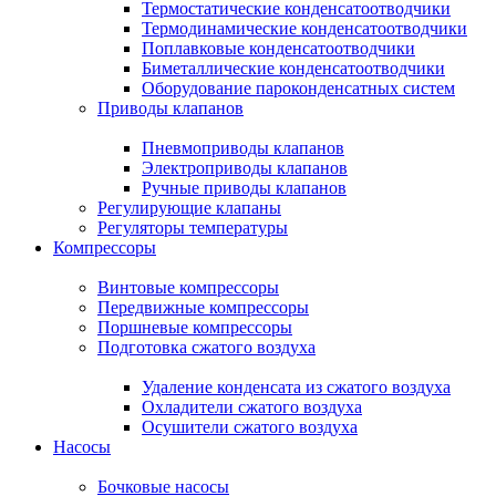
Термостатические конденсатоотводчики
Термодинамические конденсатоотводчики
Поплавковые конденсатоотводчики
Биметаллические конденсатоотводчики
Оборудование пароконденсатных систем
Приводы клапанов
Пневмоприводы клапанов
Электроприводы клапанов
Ручные приводы клапанов
Регулирующие клапаны
Регуляторы температуры
Компрессоры
Винтовые компрессоры
Передвижные компрессоры
Поршневые компрессоры
Подготовка сжатого воздуха
Удаление конденсата из сжатого воздуха
Охладители сжатого воздуха
Осушители сжатого воздуха
Насосы
Бочковые насосы