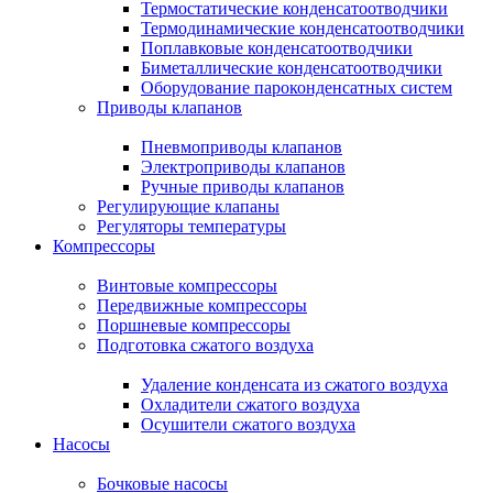
Термостатические конденсатоотводчики
Термодинамические конденсатоотводчики
Поплавковые конденсатоотводчики
Биметаллические конденсатоотводчики
Оборудование пароконденсатных систем
Приводы клапанов
Пневмоприводы клапанов
Электроприводы клапанов
Ручные приводы клапанов
Регулирующие клапаны
Регуляторы температуры
Компрессоры
Винтовые компрессоры
Передвижные компрессоры
Поршневые компрессоры
Подготовка сжатого воздуха
Удаление конденсата из сжатого воздуха
Охладители сжатого воздуха
Осушители сжатого воздуха
Насосы
Бочковые насосы