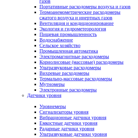
газов
Портативные расходомеры воздуха и газов
Термоанемометрические расходомеры
сжатого воздуха и инертных газов
Вентиляция и кондиционирование
Экология и гидрометеорология
Пищевая промышленность
Водоснабжение
Сельское хозяйство
Промышленная автоматика
Электромагнитные расходомеры
Кориолисовые (массовые) расходомеры
Ультразвуковые расходомеры
Вихревые расходомеры
Термально-массовые расходомеры
Мутномеры
Электронные расходомеры
Датчики уровня
Уровнемеры
Сигнализаторы уровня
Вибрационные датчики уровня
Емкостные датчики уровня
Радарные датчики уровня
Ультразвуковые датчики уровня