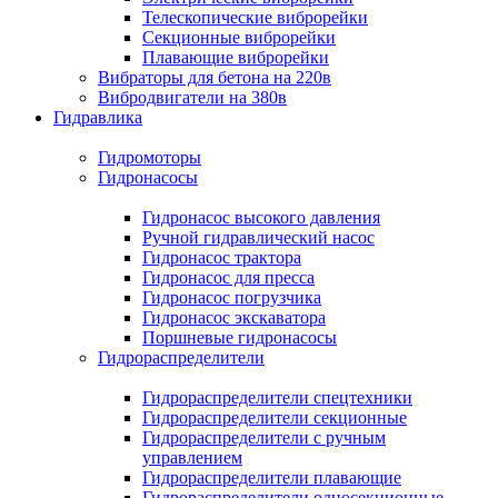
Телескопические виброрейки
Секционные виброрейки
Плавающие виброрейки
Вибраторы для бетона на 220в
Вибродвигатели на 380в
Гидравлика
Гидромоторы
Гидронасосы
Гидронасос высокого давления
Ручной гидравлический насос
Гидронасос трактора
Гидронасос для пресса
Гидронасос погрузчика
Гидронасос экскаватора
Поршневые гидронасосы
Гидрораспределители
Гидрораспределители спецтехники
Гидрораспределители секционные
Гидрораспределители с ручным
управлением
Гидрораспределители плавающие
Гидрораспределители односекционные