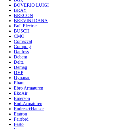
BOVERIO LUIGI
BRAY
BRECON
BREVINI DANA
Bull Electric
BUSCH
CMO
Comaccal
Comprag
Danfoss
Debem
Delta
Demag
DVP
Dynapac
Ebara
Ebro Armaturen
EkoAir
Emerson
End-Armaturen
Endress+Hauser
Etatron
Fairford
Festo