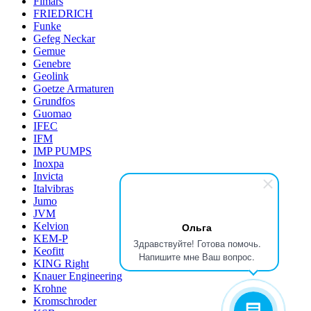
Fimars
FRIEDRICH
Funke
Gefeg Neckar
Gemue
Genebre
Geolink
Goetze Armaturen
Grundfos
Guomao
IFEC
IFM
IMP PUMPS
Inoxpa
Invicta
Italvibras
Jumo
JVM
Kelvion
Ольга
KEM-P
Здравствуйте! Готова помочь.
Keofitt
Напишите мне Ваш вопрос.
KING Right
Knauer Engineering
Krohne
Kromschroder