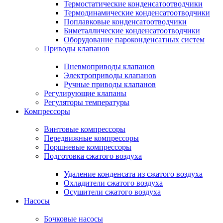
Термостатические конденсатоотводчики
Термодинамические конденсатоотводчики
Поплавковые конденсатоотводчики
Биметаллические конденсатоотводчики
Оборудование пароконденсатных систем
Приводы клапанов
Пневмоприводы клапанов
Электроприводы клапанов
Ручные приводы клапанов
Регулирующие клапаны
Регуляторы температуры
Компрессоры
Винтовые компрессоры
Передвижные компрессоры
Поршневые компрессоры
Подготовка сжатого воздуха
Удаление конденсата из сжатого воздуха
Охладители сжатого воздуха
Осушители сжатого воздуха
Насосы
Бочковые насосы