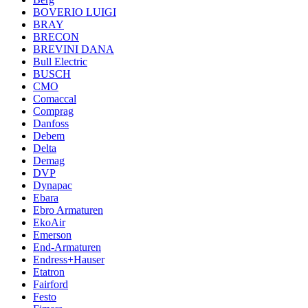
BOVERIO LUIGI
BRAY
BRECON
BREVINI DANA
Bull Electric
BUSCH
CMO
Comaccal
Comprag
Danfoss
Debem
Delta
Demag
DVP
Dynapac
Ebara
Ebro Armaturen
EkoAir
Emerson
End-Armaturen
Endress+Hauser
Etatron
Fairford
Festo