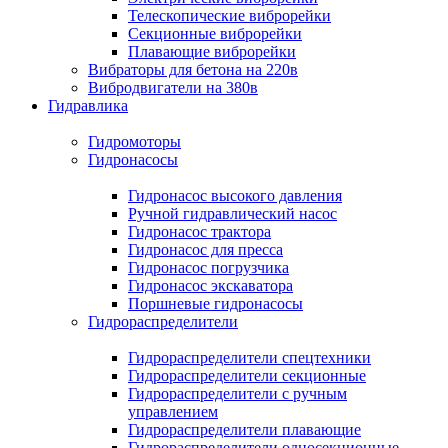
Телескопические виброрейки
Секционные виброрейки
Плавающие виброрейки
Вибраторы для бетона на 220в
Вибродвигатели на 380в
Гидравлика
Гидромоторы
Гидронасосы
Гидронасос высокого давления
Ручной гидравлический насос
Гидронасос трактора
Гидронасос для пресса
Гидронасос погрузчика
Гидронасос экскаватора
Поршневые гидронасосы
Гидрораспределители
Гидрораспределители спецтехники
Гидрораспределители секционные
Гидрораспределители с ручным
управлением
Гидрораспределители плавающие
Гидрораспределители односекционные