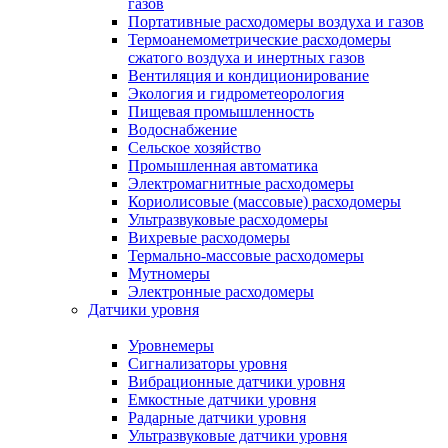
газов
Портативные расходомеры воздуха и газов
Термоанемометрические расходомеры
сжатого воздуха и инертных газов
Вентиляция и кондиционирование
Экология и гидрометеорология
Пищевая промышленность
Водоснабжение
Сельское хозяйство
Промышленная автоматика
Электромагнитные расходомеры
Кориолисовые (массовые) расходомеры
Ультразвуковые расходомеры
Вихревые расходомеры
Термально-массовые расходомеры
Мутномеры
Электронные расходомеры
Датчики уровня
Уровнемеры
Сигнализаторы уровня
Вибрационные датчики уровня
Емкостные датчики уровня
Радарные датчики уровня
Ультразвуковые датчики уровня