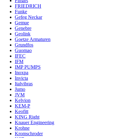
Fimars
FRIEDRICH
Funke
Gefeg Neckar
Gemue
Genebre
Geolink
Goetze Armaturen
Grundfos
Guomao
IFEC
IFM
IMP PUMPS
Inoxpa
Invicta
Italvibras
Jumo
JVM
Kelvion
KEM-P
Keofitt
KING Right
Knauer Engineering
Krohne
Kromschroder