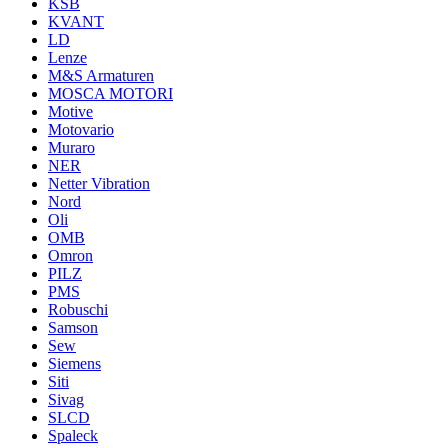
KSB
KVANT
LD
Lenze
M&S Armaturen
MOSCA MOTORI
Motive
Motovario
Muraro
NER
Netter Vibration
Nord
Oli
OMB
Omron
PILZ
PMS
Robuschi
Samson
Sew
Siemens
Siti
Sivag
SLCD
Spaleck