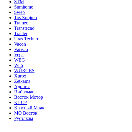
STM
Sumitomo
Swep
Tos Znojmo
Tramec
Transtecno
Tranter
Uras Techno
Vacon
Varisco
Vega
WEG
Wilo
WÜRGES
Xurox
Zetkama
Адонис
Вибромаш
Восток Мотор
КПСР
Красный Маяк
МО Восток
Русэлком