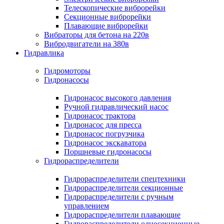
Телескопические виброрейки
Секционные виброрейки
Плавающие виброрейки
Вибраторы для бетона на 220в
Вибродвигатели на 380в
Гидравлика
Гидромоторы
Гидронасосы
Гидронасос высокого давления
Ручной гидравлический насос
Гидронасос трактора
Гидронасос для пресса
Гидронасос погрузчика
Гидронасос экскаватора
Поршневые гидронасосы
Гидрораспределители
Гидрораспределители спецтехники
Гидрораспределители секционные
Гидрораспределители с ручным
управлением
Гидрораспределители плавающие
Гидрораспределители односекционные