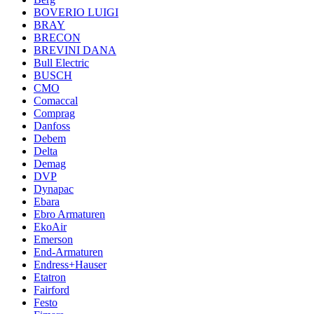
BOVERIO LUIGI
BRAY
BRECON
BREVINI DANA
Bull Electric
BUSCH
CMO
Comaccal
Comprag
Danfoss
Debem
Delta
Demag
DVP
Dynapac
Ebara
Ebro Armaturen
EkoAir
Emerson
End-Armaturen
Endress+Hauser
Etatron
Fairford
Festo