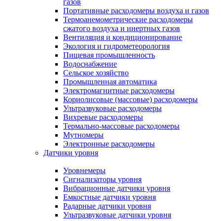
газов
Портативные расходомеры воздуха и газов
Термоанемометрические расходомеры
сжатого воздуха и инертных газов
Вентиляция и кондиционирование
Экология и гидрометеорология
Пищевая промышленность
Водоснабжение
Сельское хозяйство
Промышленная автоматика
Электромагнитные расходомеры
Кориолисовые (массовые) расходомеры
Ультразвуковые расходомеры
Вихревые расходомеры
Термально-массовые расходомеры
Мутномеры
Электронные расходомеры
Датчики уровня
Уровнемеры
Сигнализаторы уровня
Вибрационные датчики уровня
Емкостные датчики уровня
Радарные датчики уровня
Ультразвуковые датчики уровня