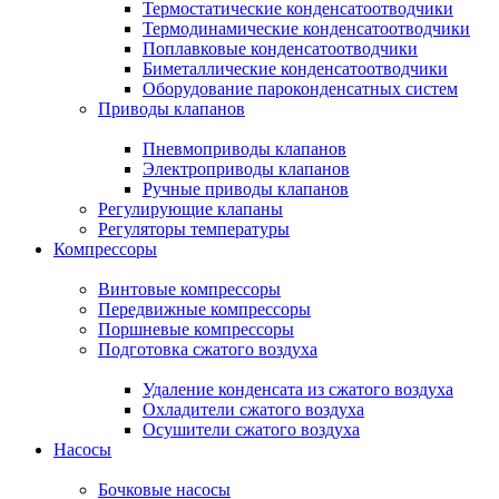
Термостатические конденсатоотводчики
Термодинамические конденсатоотводчики
Поплавковые конденсатоотводчики
Биметаллические конденсатоотводчики
Оборудование пароконденсатных систем
Приводы клапанов
Пневмоприводы клапанов
Электроприводы клапанов
Ручные приводы клапанов
Регулирующие клапаны
Регуляторы температуры
Компрессоры
Винтовые компрессоры
Передвижные компрессоры
Поршневые компрессоры
Подготовка сжатого воздуха
Удаление конденсата из сжатого воздуха
Охладители сжатого воздуха
Осушители сжатого воздуха
Насосы
Бочковые насосы