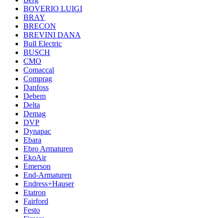
BOVERIO LUIGI
BRAY
BRECON
BREVINI DANA
Bull Electric
BUSCH
CMO
Comaccal
Comprag
Danfoss
Debem
Delta
Demag
DVP
Dynapac
Ebara
Ebro Armaturen
EkoAir
Emerson
End-Armaturen
Endress+Hauser
Etatron
Fairford
Festo