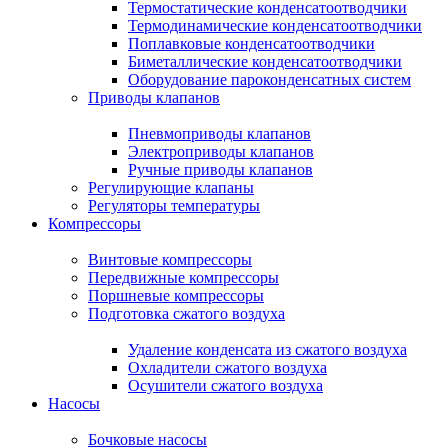
Термостатические конденсатоотводчики
Термодинамические конденсатоотводчики
Поплавковые конденсатоотводчики
Биметаллические конденсатоотводчики
Оборудование пароконденсатных систем
Приводы клапанов
Пневмоприводы клапанов
Электроприводы клапанов
Ручные приводы клапанов
Регулирующие клапаны
Регуляторы температуры
Компрессоры
Винтовые компрессоры
Передвижные компрессоры
Поршневые компрессоры
Подготовка сжатого воздуха
Удаление конденсата из сжатого воздуха
Охладители сжатого воздуха
Осушители сжатого воздуха
Насосы
Бочковые насосы