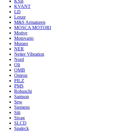
KSB
KVANT
LD
Lenze
M&S Armaturen
MOSCA MOTORI
Motive
Motovario
Muraro
NER
Netter Vibration
Nord
Oli
OMB
Omron
PILZ
PMS
Robuschi
Samson
Sew
Siemens
Siti
Sivag
SLCD
Spaleck