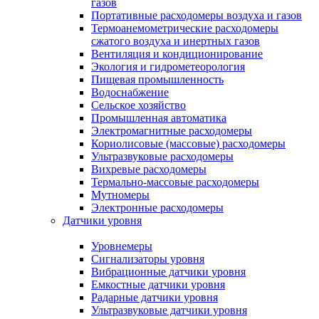
газов
Портативные расходомеры воздуха и газов
Термоанемометрические расходомеры
сжатого воздуха и инертных газов
Вентиляция и кондиционирование
Экология и гидрометеорология
Пищевая промышленность
Водоснабжение
Сельское хозяйство
Промышленная автоматика
Электромагнитные расходомеры
Кориолисовые (массовые) расходомеры
Ультразвуковые расходомеры
Вихревые расходомеры
Термально-массовые расходомеры
Мутномеры
Электронные расходомеры
Датчики уровня
Уровнемеры
Сигнализаторы уровня
Вибрационные датчики уровня
Емкостные датчики уровня
Радарные датчики уровня
Ультразвуковые датчики уровня