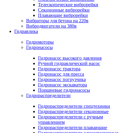
Телескопические виброрейки
Секционные виброрейки
Плавающие виброрейки
Вибраторы для бетона на 220в
Вибродвигатели на 380в
Гидравлика
Гидромоторы
Гидронасосы
Гидронасос высокого давления
Ручной гидравлический насос
Гидронасос трактора
Гидронасос для пресса
Гидронасос погрузчика
Гидронасос экскаватора
Поршневые гидронасосы
Гидрораспределители
Гидрораспределители спецтехники
Гидрораспределители секционные
Гидрораспределители с ручным
управлением
Гидрораспределители плавающие
Гидрораспределители односекционные