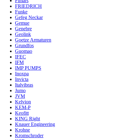
Fimars
FRIEDRICH
Funke
Gefeg Neckar
Gemue
Genebre
Geolink
Goetze Armaturen
Grundfos
Guomao
IFEC
IFM
IMP PUMPS
Inoxpa
Invicta
Italvibras
Jumo
JVM
Kelvion
KEM-P
Keofitt
KING Right
Knauer Engineering
Krohne
Kromschroder