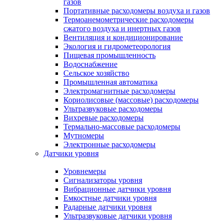
газов
Портативные расходомеры воздуха и газов
Термоанемометрические расходомеры
сжатого воздуха и инертных газов
Вентиляция и кондиционирование
Экология и гидрометеорология
Пищевая промышленность
Водоснабжение
Сельское хозяйство
Промышленная автоматика
Электромагнитные расходомеры
Кориолисовые (массовые) расходомеры
Ультразвуковые расходомеры
Вихревые расходомеры
Термально-массовые расходомеры
Мутномеры
Электронные расходомеры
Датчики уровня
Уровнемеры
Сигнализаторы уровня
Вибрационные датчики уровня
Емкостные датчики уровня
Радарные датчики уровня
Ультразвуковые датчики уровня