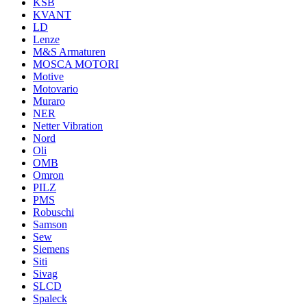
KSB
KVANT
LD
Lenze
M&S Armaturen
MOSCA MOTORI
Motive
Motovario
Muraro
NER
Netter Vibration
Nord
Oli
OMB
Omron
PILZ
PMS
Robuschi
Samson
Sew
Siemens
Siti
Sivag
SLCD
Spaleck