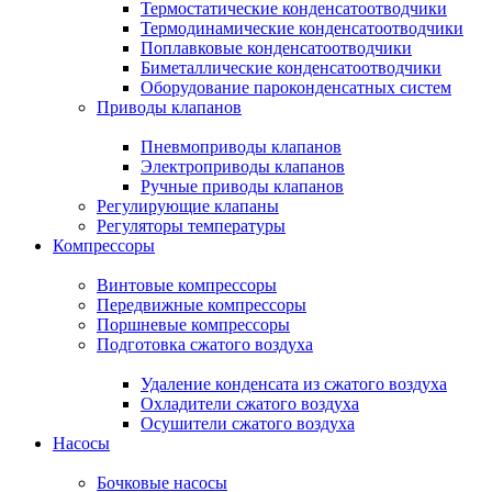
Термостатические конденсатоотводчики
Термодинамические конденсатоотводчики
Поплавковые конденсатоотводчики
Биметаллические конденсатоотводчики
Оборудование пароконденсатных систем
Приводы клапанов
Пневмоприводы клапанов
Электроприводы клапанов
Ручные приводы клапанов
Регулирующие клапаны
Регуляторы температуры
Компрессоры
Винтовые компрессоры
Передвижные компрессоры
Поршневые компрессоры
Подготовка сжатого воздуха
Удаление конденсата из сжатого воздуха
Охладители сжатого воздуха
Осушители сжатого воздуха
Насосы
Бочковые насосы