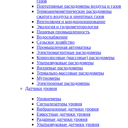
газов
Портативные расходомеры воздуха и газов
Термоанемометрические расходомеры
сжатого воздуха и инертных газов
Вентиляция и кондиционирование
Экология и гидрометеорология
Пищевая промышленность
Водоснабжение
Сельское хозяйство
Промышленная автоматика
Электромагнитные расходомеры
Кориолисовые (массовые) расходомеры
Ультразвуковые расходомеры
Вихревые расходомеры
Термально-массовые расходомеры
Мутномеры
Электронные расходомеры
Датчики уровня
Уровнемеры
Сигнализаторы уровня
Вибрационные датчики уровня
Емкостные датчики уровня
Радарные датчики уровня
Ультразвуковые датчики уровня