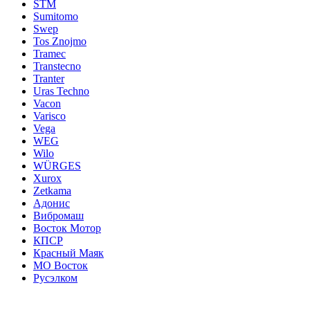
STM
Sumitomo
Swep
Tos Znojmo
Tramec
Transtecno
Tranter
Uras Techno
Vacon
Varisco
Vega
WEG
Wilo
WÜRGES
Xurox
Zetkama
Адонис
Вибромаш
Восток Мотор
КПСР
Красный Маяк
МО Восток
Русэлком