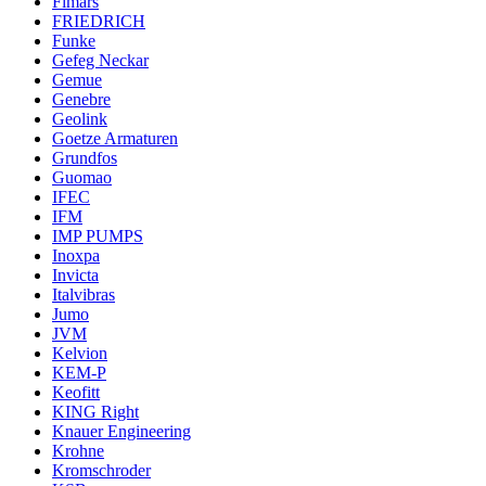
Fimars
FRIEDRICH
Funke
Gefeg Neckar
Gemue
Genebre
Geolink
Goetze Armaturen
Grundfos
Guomao
IFEC
IFM
IMP PUMPS
Inoxpa
Invicta
Italvibras
Jumo
JVM
Kelvion
KEM-P
Keofitt
KING Right
Knauer Engineering
Krohne
Kromschroder