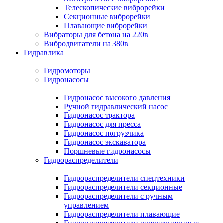
Телескопические виброрейки
Секционные виброрейки
Плавающие виброрейки
Вибраторы для бетона на 220в
Вибродвигатели на 380в
Гидравлика
Гидромоторы
Гидронасосы
Гидронасос высокого давления
Ручной гидравлический насос
Гидронасос трактора
Гидронасос для пресса
Гидронасос погрузчика
Гидронасос экскаватора
Поршневые гидронасосы
Гидрораспределители
Гидрораспределители спецтехники
Гидрораспределители секционные
Гидрораспределители с ручным
управлением
Гидрораспределители плавающие
Гидрораспределители односекционные