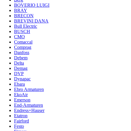
BOVERIO LUIGI
BRAY
BRECON
BREVINI DANA
Bull Electric
BUSCH
CMO
Comaccal
Comprag
Danfoss
Debem
Delta
Demag
DVP
Dynapac
Ebara
Ebro Armaturen
EkoAir
Emerson
End-Armaturen
Endress+Hauser
Etatron
Fairford
Festo