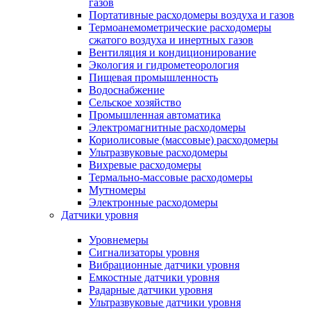
газов
Портативные расходомеры воздуха и газов
Термоанемометрические расходомеры
сжатого воздуха и инертных газов
Вентиляция и кондиционирование
Экология и гидрометеорология
Пищевая промышленность
Водоснабжение
Сельское хозяйство
Промышленная автоматика
Электромагнитные расходомеры
Кориолисовые (массовые) расходомеры
Ультразвуковые расходомеры
Вихревые расходомеры
Термально-массовые расходомеры
Мутномеры
Электронные расходомеры
Датчики уровня
Уровнемеры
Сигнализаторы уровня
Вибрационные датчики уровня
Емкостные датчики уровня
Радарные датчики уровня
Ультразвуковые датчики уровня