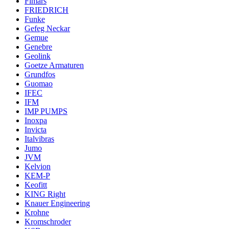
Fimars
FRIEDRICH
Funke
Gefeg Neckar
Gemue
Genebre
Geolink
Goetze Armaturen
Grundfos
Guomao
IFEC
IFM
IMP PUMPS
Inoxpa
Invicta
Italvibras
Jumo
JVM
Kelvion
KEM-P
Keofitt
KING Right
Knauer Engineering
Krohne
Kromschroder