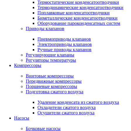
Термостатические конденсатоотводчики
Термодинамические конденсатоотводчики
Поплавковые конденсатоотводчики
Биметаллические конденсатоотводчики
Оборудование пароконденсатных систем
Приводы клапанов
Пневмоприводы клапанов
Электроприводы клапанов
Ручные приводы клапанов
Регулирующие клапаны
Регуляторы температуры
Компрессоры
Винтовые компрессоры
Передвижные компрессоры
Поршневые компрессоры
Подготовка сжатого воздуха
Удаление конденсата из сжатого воздуха
Охладители сжатого воздуха
Осушители сжатого воздуха
Насосы
Бочковые насосы