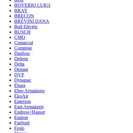
BOVERIO LUIGI
BRAY
BRECON
BREVINI DANA
Bull Electric
BUSCH
CMO
Comaccal
Comprag
Danfoss
Debem
Delta
Demag
DVP
Dynapac
Ebara
Ebro Armaturen
EkoAir
Emerson
End-Armaturen
Endress+Hauser
Etatron
Fairford
Festo