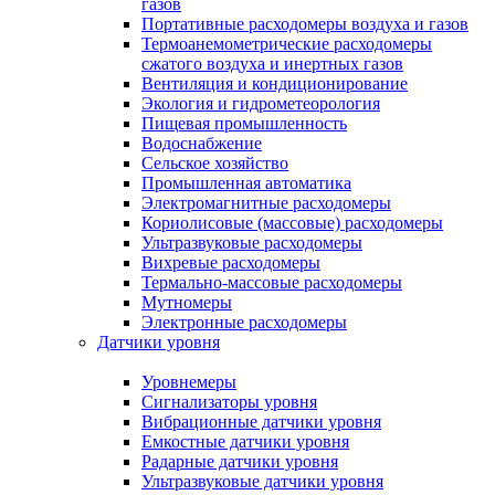
газов
Портативные расходомеры воздуха и газов
Термоанемометрические расходомеры
сжатого воздуха и инертных газов
Вентиляция и кондиционирование
Экология и гидрометеорология
Пищевая промышленность
Водоснабжение
Сельское хозяйство
Промышленная автоматика
Электромагнитные расходомеры
Кориолисовые (массовые) расходомеры
Ультразвуковые расходомеры
Вихревые расходомеры
Термально-массовые расходомеры
Мутномеры
Электронные расходомеры
Датчики уровня
Уровнемеры
Сигнализаторы уровня
Вибрационные датчики уровня
Емкостные датчики уровня
Радарные датчики уровня
Ультразвуковые датчики уровня