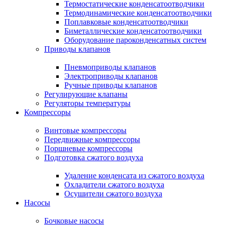
Термостатические конденсатоотводчики
Термодинамические конденсатоотводчики
Поплавковые конденсатоотводчики
Биметаллические конденсатоотводчики
Оборудование пароконденсатных систем
Приводы клапанов
Пневмоприводы клапанов
Электроприводы клапанов
Ручные приводы клапанов
Регулирующие клапаны
Регуляторы температуры
Компрессоры
Винтовые компрессоры
Передвижные компрессоры
Поршневые компрессоры
Подготовка сжатого воздуха
Удаление конденсата из сжатого воздуха
Охладители сжатого воздуха
Осушители сжатого воздуха
Насосы
Бочковые насосы