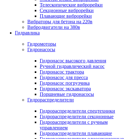
Телескопические виброрейки
Секционные виброрейки
Плавающие виброрейки
Вибраторы для бетона на 220в
Вибродвигатели на 380в
Гидравлика
Гидромоторы
Гидронасосы
Гидронасос высокого давления
Ручной гидравлический насос
Гидронасос трактора
Гидронасос для пресса
Гидронасос погрузчика
Гидронасос экскаватора
Поршневые гидронасосы
Гидрораспределители
Гидрораспределители спецтехники
Гидрораспределители секционные
Гидрораспределители с ручным
управлением
Гидрораспределители плавающие
Гидрораспределители односекционные