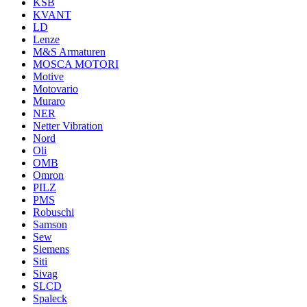
KSB
KVANT
LD
Lenze
M&S Armaturen
MOSCA MOTORI
Motive
Motovario
Muraro
NER
Netter Vibration
Nord
Oli
OMB
Omron
PILZ
PMS
Robuschi
Samson
Sew
Siemens
Siti
Sivag
SLCD
Spaleck