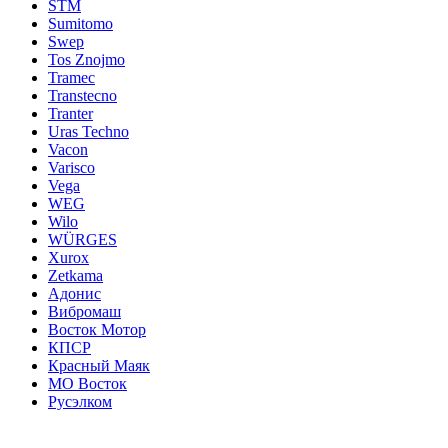
STM
Sumitomo
Swep
Tos Znojmo
Tramec
Transtecno
Tranter
Uras Techno
Vacon
Varisco
Vega
WEG
Wilo
WÜRGES
Xurox
Zetkama
Адонис
Вибромаш
Восток Мотор
КПСР
Красный Маяк
МО Восток
Русэлком