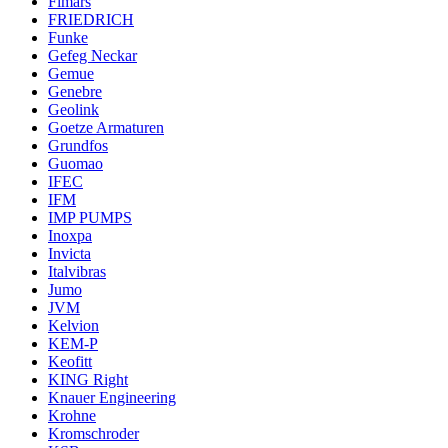
Fimars
FRIEDRICH
Funke
Gefeg Neckar
Gemue
Genebre
Geolink
Goetze Armaturen
Grundfos
Guomao
IFEC
IFM
IMP PUMPS
Inoxpa
Invicta
Italvibras
Jumo
JVM
Kelvion
KEM-P
Keofitt
KING Right
Knauer Engineering
Krohne
Kromschroder